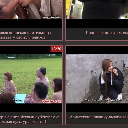
ивая японская учительница
Японские шлюхи моча
сывает у своих учеников
15:26
уры с английскими субтитрами:
Азиатскую шлюшку вылизываю
альная культура - часть 1