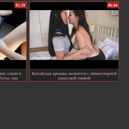
05:19
06:04
ну сняли и
Китайская крошка ласкается с миниатюрной
боты, она
азиатской тинкой
кончала